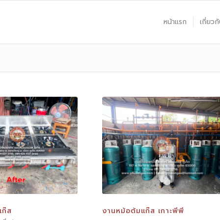
หน้าแรก
เกี่ยวก
แก๊ส
งานหม้อต้มแก๊ส เกาะพีพี