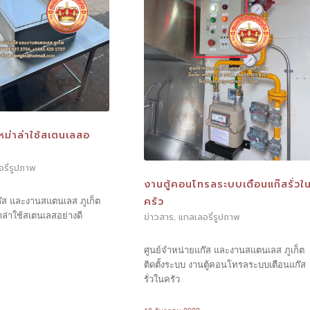
ม่าล่าใช้สเตนเลสอ
รี่รูปภาพ
งานตู้คอนโทรลระบบเตือนแก๊สรั่วใ
ก๊ส และงานสแตนเลส ภูเก็ต
ครัว
ล่าใช้สเตนเลสอย่างดี
ข่าวสาร
แกลเลอรี่รูปภาพ
,
ศูนย์จำหน่ายแก๊ส และงานสแตนเลส ภูเก็ต
ติดตั้งระบบ งานตู้คอนโทรลระบบเตือนแก๊ส
รั่วในครัว