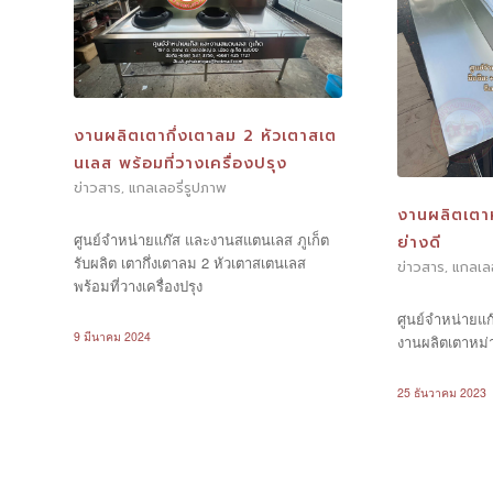
งานผลิตเตากึ่งเตาลม 2 หัวเตาสเต
นเลส พร้อมที่วางเครื่องปรุง
ข่าวสาร
แกลเลอรี่รูปภาพ
,
งานผลิตเตาห
ศูนย์จำหน่ายแก๊ส และงานสแตนเลส ภูเก็ต
ย่างดี
รับผลิต เตากึ่งเตาลม 2 หัวเตาสเตนเลส
ข่าวสาร
แกลเลอ
,
พร้อมที่วางเครื่องปรุง
ศูนย์จำหน่ายแ
9 มีนาคม 2024
งานผลิตเตาหม่า
25 ธันวาคม 2023