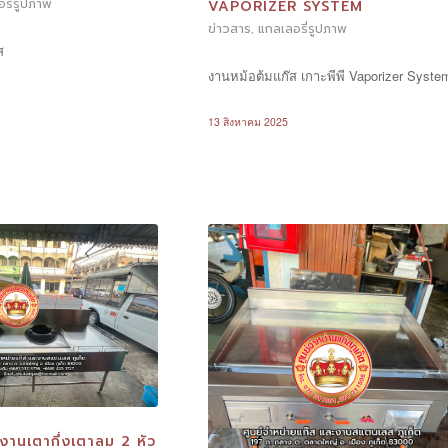
รี่รูปภาพ
VAPORIZER SYSTEM
ข่าวสาร
แกลเลอรี่รูปภาพ
,
ส
งานหม้อต้มแก๊ส เกาะพีพี Vaporizer Syste
13 สิงหาคม 2025
้งานเตากึ่งเตาลม 2 หัว