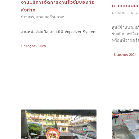
งานบริการจัดการงานรั่วซึมของท่อ
เตาสเตนเลส 
ส่งก๊าซ
ข่าวสาร
แกลเลอ
,
ข่าวสาร
แกลเลอรี่รูปภาพ
,
ศูนย์จำหน่ายแ
งานหม้อต้มแก๊ส เกาะพีพี Vaporizer System
รับผลิต เตากึ่
พร้อมที่วางเครื่
1 กรกฎาคม 2025
16 เมษายน 2024