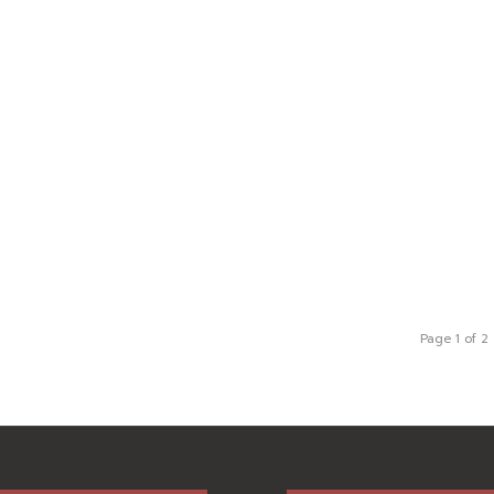
Page 1 of 2