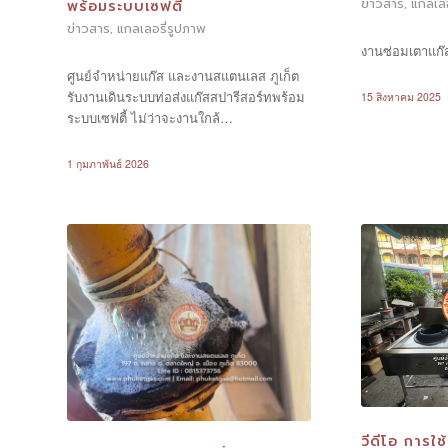
ข่าวสาร
แกลเลอ
พร้อมระบบเซฟตี้
,
ข่าวสาร
แกลเลอรี่รูปภาพ
,
งานซ่อมเตาแก๊
ศูนย์จำหน่ายแก๊ส และงานสแตนเลส ภูเก็ต
รับงานเดินระบบท่อส่งแก๊สสปารีสอร์ทพร้อม
15 สิงหาคม 2025
ระบบเซฟตี้ ไม่ว่าจะงานใกล้…
1 กุมภาพันธ์ 2026
วีดีโอ การใช