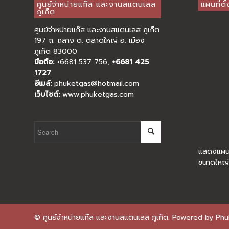
ศูนย์จำหน่ายแก๊ส และงานสแตนเลส
แผนที่ตั้
ภูเก็ต
ศูนย์จำหน่ายแก๊ส และงานสแตนเลส ภูเก็ต
197 ถ. ถลาง ต. ตลาดใหญ่ อ. เมือง
ภูเก็ต 83000
มือถือ:
+6681 537 756
,
+6681 425
1727
อีเมล์:
phuketgas@hotmail.com
เว็บไซต์:
www.phuketgas.com
แสดงแผนที
ขนาดใหญ่
© ศูนย์จำหน่ายแก๊ส และงานสแตนเลส ภูเก็ต. Powered by
Phu