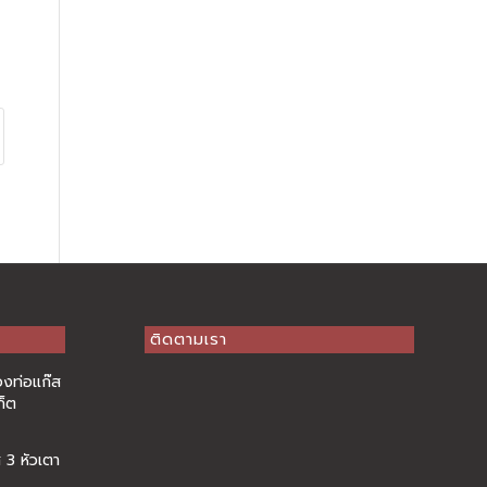
ติดตามเรา
งท่อแก๊ส
ก็ต
 3 หัวเตา