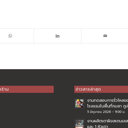
งร้าน
ข่าวสารล่าสุด
งานทดสอบการรั่วไหลขอ
โรงแรมในพื้นที่กมลา ภูเ
5 มิถุนายน 2026 - 9:00 น.
งานผลิตเตาฝังสเตนเลส
และ 1 หัวเตา